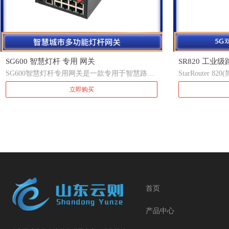
SG600 智慧灯杆 专用 网关
SR820 工业级
SG600智慧灯杆专用网关是一款专用于智慧路灯
StarRouter 
的工业级无线通信网关，管理智慧灯杆的重要组
4G/5G 网络
立即购买
成。采用高速4G无线通信模块，配置32位高性能
网无线路由器产品
处理器。前端采集信息传输更实时更高速。具有
域网双网备份以及
多功能性、稳定性和可扩展性、速度快、功能
供不间断的多种
强、支持边缘计算的特点。它包括防浪涌系统，
性和无线服务等
电源转换系统，交流/直流电源控制和计量系
据传输通道 。
统，数据采集系统，网络路由和交换系统，以及
守现场通信的需
灯控系统等。可接入照明、安全监控、无线覆
路检测机制保证
盖、广播、信息发布、环境气象监测、应急报
持星创易联 Star 
警、市政设施监控、充电桩等信息采集传感器及
台，方便用户远
传感设备的电源远程监控及能耗监控。
智能化。多种 
首页
性，防止数据被
WEB 配置界
产品中心
低了用户使用难