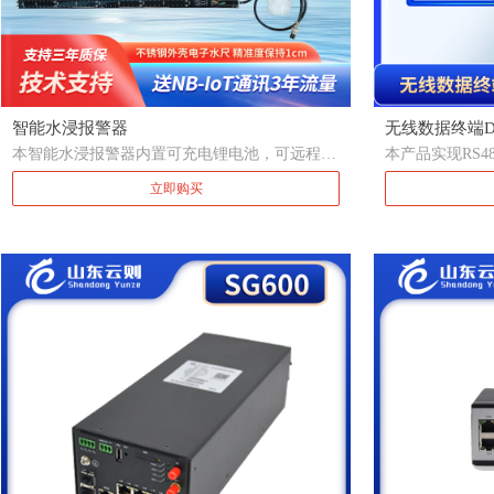
智能水浸报警器
无线数据终端DT
本智能水浸报警器内置可充电锂电池，可远程报
本产品实现RS4
警，支持电话/短信/APP/小程序、公众号报警，
半双工透明传输
立即购买
免费监控云平台，适应于仓库、车间、厂房、车
TCP/UDP/
库等场所的水淹监测和预警，不适用于无NBIOT
输，支持灵活的注
网络信号的区域，如深井、地下矿场等。
置等功能， 广
、市政 、环保
网络和串口设备