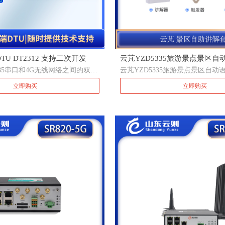
U DT2312 支持二次开发
云芃YZD5335旅游景点景区
85串口和4G无线网络之间的双向
云芃YZD5335旅游景点景区自动
装，导览耳机/触发器/讲解器/
功能， 可以选择
导览耳机/触发器/讲解器/充电收
立即购买
（优惠价：RMB 399/169/368/1
立即购买
MQTT等协议类型实现网络数据的传
RMB 399/169/368/1888）
册 、心跳 、topic发布订阅设
泛应用于电力 、水利 、石油化工
 、农业等物联网应用场所， 实现
的通讯 、采集 、控制等功能。