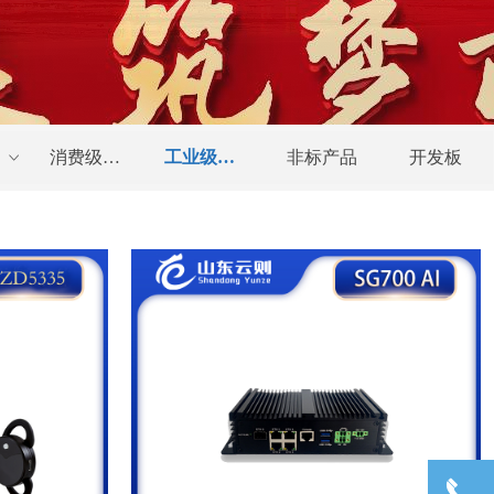
消费级终端
工业级终端
非标产品
开发板
ꀁ
끅