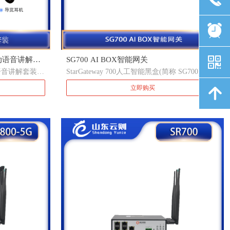
뀥
낃
自动语音讲解套
SG700 AI BOX智能网关
语音讲解套装，
StarGateway 700人工智能黑盒(简称 SG700)系列
充电收藏箱
藏箱 （优惠价：
产品，是一款边缘视觉智能终端， 专用AI算力
888）
立即购买
녕
芯片为边缘推理提供强大的智能算力支撑，可提
供 16TOPS（INT8）的算力。可对多路网络摄像
头进行视频结构化分析，最多可支持 16 路
1080p30 视频解码，8 路 1080p30 视频编码，至
少 8 路视频实时结构化分析。 产品支持云端远
程维护和算法升级，针对不同应用场景，云端可
以推送相应算法更新。