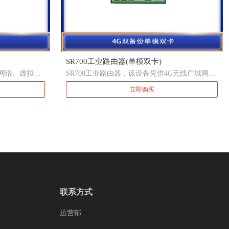
SR700工业路由器(单模双卡)
5G网络、虚拟专
SR700工业路由器，该设备凭借4G无线广域网双
无线路由器产
网备份以及 Wi-Fi 无线局域网等技术，提供不间
立即购买
网双网备份以及
断的多种网络接入能力，以其全面的安全性和无
不间断的多种网
线服务等特性，为用户提供高速稳定的数据传输
和无线服务等特
通道 。
输通道 。
联系方式
运营部