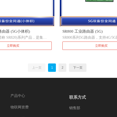
路由器 (5G小体积)
SR800 工业路由器 (5G)
820(简称 SR820)系列产品，是集
SR800系列5G路由器，支持4G/
、虚拟专用网等 技术于一体的物联
用网等技术于一体的物联网工业
立即购买
立即购买
。该设备凭借 4G/5G 无线广
品。该设备凭借4G/5G无线广域
 Wi-Fi 无线局域网等技术，提
Wi-Fi无线局域网等技术，提供
网络接入能力，以其全面的安全
络接入能力，以其全面的安全性
特性，为用户提供高速稳定的数
性，为用户提供高速稳定的数据传
上一页
1
2
下一页
该产品的设计完全满足了无人值
求，采用软硬件看门狗及多级链
通信的稳定性和可靠性，同时支
Device Manager“星云”管理平
程管理，充分保证了设备管理的
VPN 技术保证了数据传输的安全
产品中心
联系方式
恶意访问或篡改。人性化的
面设计，方便用户配置，极大地降
物联网资费
销售部
度。