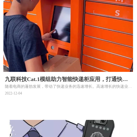
九联科技Cat.1模组助力智能快递柜应用，打通快
随着电商的蓬勃发展，带动了快递业务的迅速增长。高速增长的快递业务
递“最后一公里”
量让快递末端配送问题日益凸显，传统的快递末端配送方式已难以支撑。
2022-12-04
在此背景下，智能快递柜将弥补传统快递末端配送的不足。智能快递柜是
提升快递末端物流配送能力的重要补充，以灵活性、安全性和便捷性等优
点，备受市场青睐。九联科技Cat.1模组以其出色性能助力智能快递柜应
用，打通快递“最后一公里”。