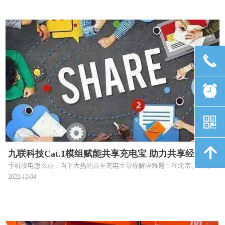
끅
뀥
낃
녕
九联科技Cat.1模组赋能共享充电宝 助力共享经济快
手机没电怎么办，当下大热的共享充电宝帮你解决难题！在北京、上海、
速发展
广州、深圳等全国各大城市的大型购物中心、候车厅等人流量大的场景，
2022-12-04
已随处可见共享充电宝机柜，可以任意租借，随身带走，在其它租借点进
行归还。内置九联科技Cat.1模组的共享充电机柜让充电宝成功发挥其长
续航功能优势，让你的手机随时“满电”。