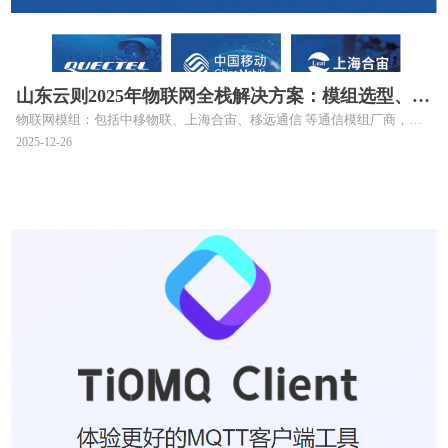
山东云则2025年物联网全栈解决方案：模组选型、资
物联网模组：包括中移物联、上海合宙、移远通信 等通信模组厂商，以
费策略与智慧应用全景解析(附宣传册下载链接)
及自主研发产品。主要包括NB-IOT模组、4G模组、5G模组、定位模组。
2025-12-26
物联网资费：流量套餐定制、流量管理平台、eSIM卡、VPDN专网。包括
中国移动、中国电信 中国联通、中国广电 四大运营商的大流量和小流量
资费。
物联网终端：信号测试仪、4GDTU、4G/5G路由器、智能网关、全网通
CPE、UIFI、共享充电桩、探测器(门磁、烟感、气感、水浸、温湿度、一
氧化碳）、智能穿戴设备、报警器、AI语音机器人、水电表。
物联网方案：智慧农业、智慧社区、智慧园区、公共事业、工业物联网。
物联网平台：IoTLink 物联网综合业务支撑平台 支持物联网卡、物联网模
组、 卡+模组融合管理，可开放源代码。
硬件与技术支持：模组选型、指导文件输出、固件烧录、 SDK与API对
接、产品检查与维护、 AT指令解析、提供定制化开发