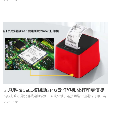
是移动支付的重要组成部分。基于九联科技Cat.1模组研发的收款云喇叭
依靠语音播报支付信息、超低延时等优势，充分保证收银信息传输的及时
性，以支撑实现更丰富的移动支付场景，为移动支付发展贡献力量。
九联科技Cat.1模组助力4G云打印机 让打印更便捷
传统打印机需要连接电脑设备、安装驱动、连接网络才能进行打印。与传
统打印机不同，4G云打印机内置九联科技Cat.1模组，可支持多家外卖平
2022-12-04
台自动接单打印。同时适合物流快递、远程办公室、ktv、餐厅、奶茶
店、零售店、连锁店等场景运用。