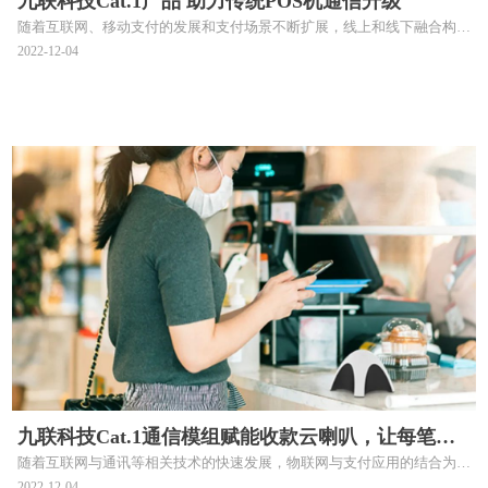
九联科技Cat.1产品 助力传统POS机通信升级
随着互联网、移动支付的发展和支付场景不断扩展，线上和线下融合构成
闭环商业生态，POS终端的升级将是确定趋势。其中基于九联科技Cat.1模
2022-12-04
组研发的POS机不仅能够满足不同场景的应用需求，还能以支付为起点，
结合物联网、大数据等技术衍生出消费数据采集、运营管理、金融服务等
一系列的服务场景。未来POS机行业将向着功能多样化、技术多元化、产
品服务化以及产业生态化方向发展。
九联科技Cat.1通信模组赋能收款云喇叭，让每笔支
随着互联网与通讯等相关技术的快速发展，物联网与支付应用的结合为支
付听得见！
付行业开拓了新的发展空间。物联网应用设备作为物联网与支付的入口，
2022-12-04