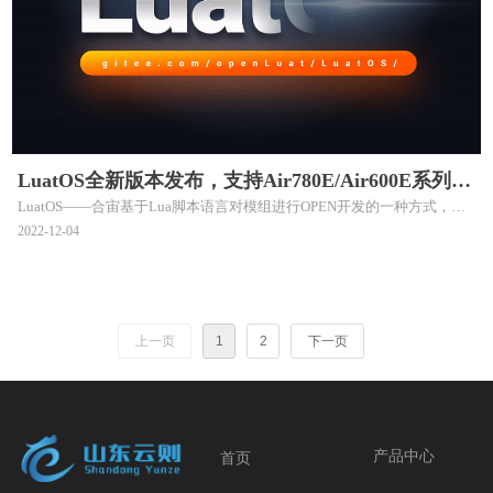
LuatOS全新版本发布，支持Air780E/Air600E系列
LuatOS——合宙基于Lua脚本语言对模组进行OPEN开发的一种方式，通
Cat.1模组（EC618平台）
过完善的嵌入式操作系统LuatOS，使得物联网主控CPU更容易被用户使
2022-12-04
用，大幅度降低用户的研发成本和研发周期。
上一页
1
2
下一页
产品中心
首页