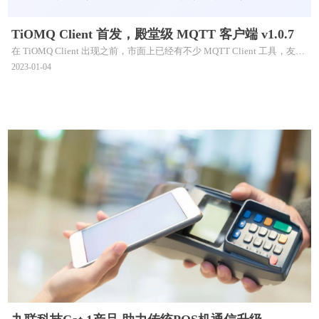
TiOMQ Client 首发，殿堂级 MQTT 客户端 v1.0.7
在 TiOMQ Client 出现之前，市面上已经有不少 MQTT Client 工具，友商
产品很好，但我们想界面更漂亮、交互更简洁、功能更全面！订阅、发
2023-01-04
布、保留消息、遗嘱消息、QOS 等级、即时聊天、多端（Web、
Windows、Mac）支持且使用体验一致