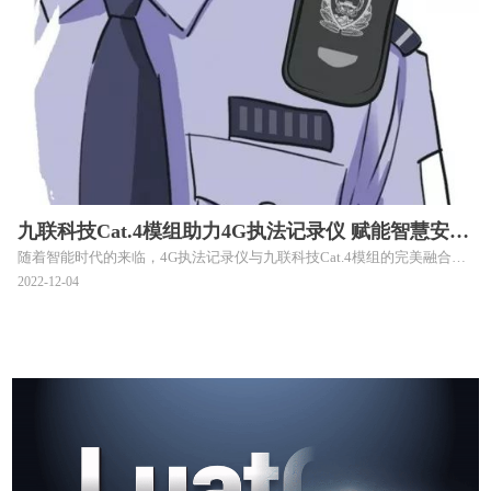
九联科技Cat.4模组助力4G执法记录仪 赋能智慧安防
随着智能时代的来临，4G执法记录仪与九联科技Cat.4模组的完美融合，
数智化升级
记录仪主要功能不再仅是简单的摄录、拍照、录音等功能，而将更多地转
2022-12-04
为调度、联动、数据分析并参与决策，把孤立设备转变为融合通信分析的
系统设备。