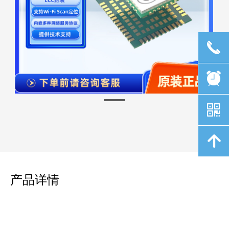
끅
뀥
낃
녕
产品详情