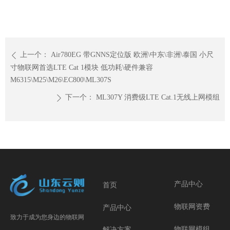
上一个：
Air780EG 带GNNS定位版 欧洲\中东\非洲\泰国 小尺
ꄴ
寸物联网首选LTE Cat 1模块 低功耗\硬件兼容
M6315\M25\M26\EC800\ML307S
下一个：
ML307Y 消费级LTE Cat.1无线上网模组
ꄲ
产品中心
首页
物联网资费
产品中心
致力于成为您身边的物联网
物联网模组
解决方案