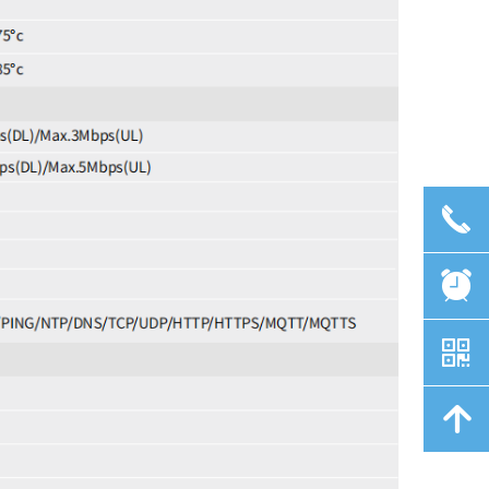
끅
뀥
낃
녕